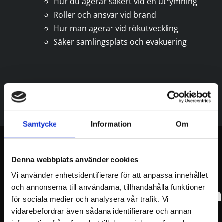
Hur du agerar säkert vid en utrymning
Roller och ansvar vid brand
Hur man agerar vid rökutveckling
Säker samlingsplats och evakuering
Samtycke
Information
Om
Denna webbplats använder cookies
Därför är
Vi använder enhetsidentifierare för att anpassa innehållet
och annonserna till användarna, tillhandahålla funktioner
brandskyddsutbildni
för sociala medier och analysera vår trafik. Vi
vidarebefordrar även sådana identifierare och annan
viktigt