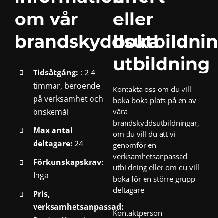
om vår
eller
brandskyddsutbildni
boka
utbildning
Tidsåtgång:
: 2-4
timmar, beroende
Kontakta oss om du vill
på verksamhet och
boka boka plats på en av
önskemål
våra
brandskyddsutbildningar,
Max antal
om du vill du att vi
deltagare:
24
genomför en
verksamhetsanpassad
Förkunskapskrav:
utbildning eller om du vill
Inga
boka för en större grupp
deltagare.
Pris,
verksamhetsanpassad:
Kontaktperson