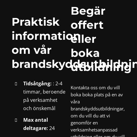
Begär
Praktisk
offert
information
eller
om vår
boka
brandskyddsutbildni
utbildning
Tidsåtgång:
: 2-4
Kontakta oss om du vill
timmar, beroende
boka boka plats på en av
på verksamhet
våra
och önskemål
brandskyddsutbildningar,
om du vill du att vi
Max antal
genomför en
deltagare:
24
verksamhetsanpassad
utbildning eller om du vill