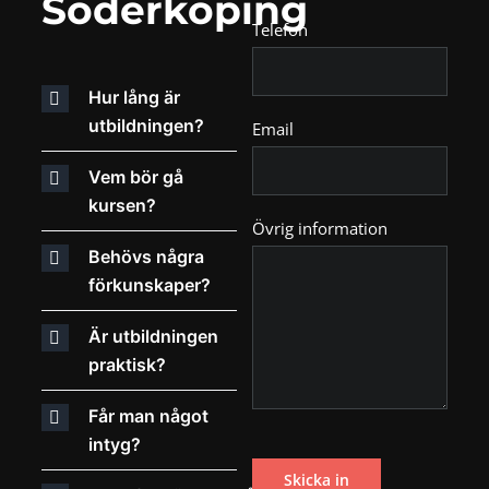
Söderköping
Telefon
Hur lång är
utbildningen?
Email
Vem bör gå
kursen?
Övrig information
Behövs några
förkunskaper?
Är utbildningen
praktisk?
Får man något
intyg?