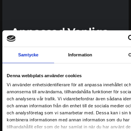
Anpassad
Vanliga
brandskyddsutbildni
brandriske
Samtycke
Information
för olika
på
verksamheter
arbetsplats
Denna webbplats använder cookies
Vi använder enhetsidentifierare för att anpassa innehållet oc
Olika verksamheter har
Många bränder börjar i
annonserna till användarna, tillhandahålla funktioner för soci
olika brandrisker och
vardagliga situationer och
och analysera vår trafik. Vi vidarebefordrar även sådana ident
behov. Därför anpassar vi
kan ofta förebyggas
och annan information från din enhet till de sociala medier o
utbildningen i
genom ökad
och analysföretag som vi samarbetar med. Dessa kan i sin t
Söderköping efter er
medvetenhet.
kombinera informationen med annan information som du har
verksamhet och era
tillhandahållit eller som de har samlat in när du har använt d
Vanliga brandrisker kan