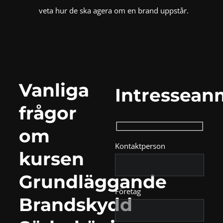
veta hur de ska agera om en brand uppstår.
Vanliga
Intressean
frågor
om
Kontaktperson
kursen
Grundläggande
Företag
Brandskydd