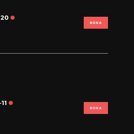
-20
BOKA
11
BOKA