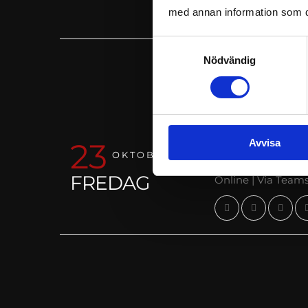
med annan information som du 
Samtyckesval
Nödvändig
Avvisa
23
SBA BRANDS
OKTOBER
FREDAG
Online | Via Team