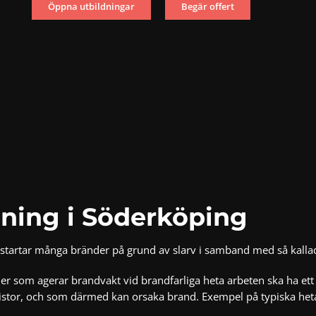
Öppna utbildningar
Begär offert
dning i Söderköping
 startar många bränder på grund av slarv i samband med så kalla
eller som agerar brandvakt vid
brandfarliga heta arbeten
ska ha ett
istor, och som därmed kan orsaka brand. Exempel på typiska heta