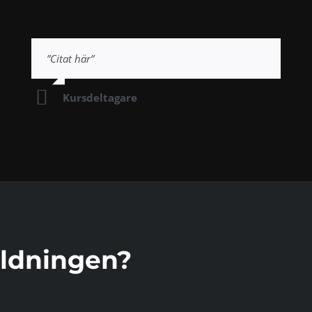
”Citat här”
Kursdeltagare
ildningen?