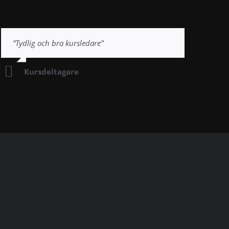
”Tydlig och bra kursledare”
Kursdeltagare