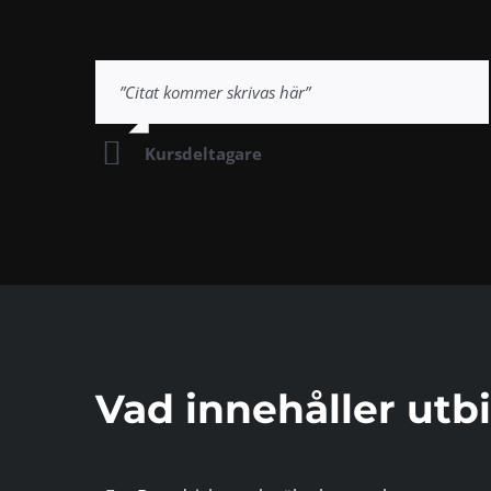
”Citat kommer skrivas här”
Kursdeltagare
Vad innehåller utb