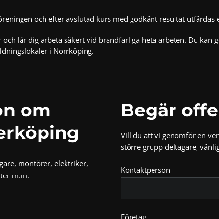
ningen och efter avslutad kurs med godkänt resultat utfärdas ett 
 och lär dig arbeta säkert vid brandfarliga heta arbeten. Du kan
ildningslokaler i
Norrköping
.
ion om
Begär offe
derköping
Vill du att vi genomför en v
större grupp deltagare, vänl
agare, montörer, elektriker,
Kontaktperson
kter m.m.
Företag