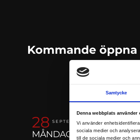
Kommande öppna ut
Samtycke
Denna webbplats använder 
28
SBA BRANDS
SEPTEMBER
Vi använder enhetsidentifierar
sociala medier och analysera 
MÅNDAG
Online | Via Team
till de sociala medier och a