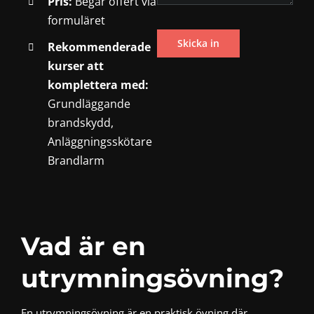
Pris:
Begär offert via
formuläret
Rekommenderade
kurser att
komplettera med:
Grundläggande
brandskydd
,
Anläggningsskötare
Brandlarm
Vad är en
utrymningsövning?
En utrymningsövning är en praktisk övning där