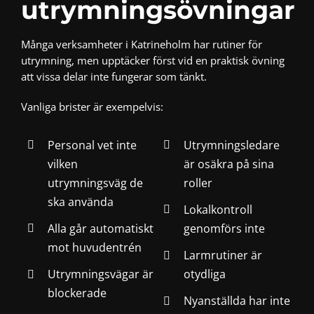
utrymningsövningar
Många verksamheter i Katrineholm har rutiner för
utrymning, men upptäcker först vid en praktisk övning
att vissa delar inte fungerar som tänkt.
Vanliga brister är exempelvis:
Personal vet inte
Utrymningsledare
vilken
är osäkra på sina
utrymningsväg de
roller
ska använda
Lokalkontroll
Alla går automatiskt
genomförs inte
mot huvudentrén
Larmrutiner är
Utrymningsvägar är
otydliga
blockerade
Nyanställda har inte