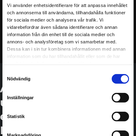
vid utrymning
Vi använder enhetsidentifierare för att anpassa innehållet
och annonserna till användarna, tillhandahålla funktioner
Övningen kan genomföras för hela personalgruppen
för sociala medier och analysera vår trafik. Vi
eller med särskilt fokus på exempelvis
vidarebefordrar även sådana identifierare och annan
brandskyddsansvariga, utrymningsledare, reception,
information från din enhet till de sociala medier och
driftpersonal, skyddsombud eller chefer.
annons- och analysföretag som vi samarbetar med.
Dessa kan i sin tur kombinera informationen med annan
information som du har tillhandahållit eller som de har
samlat in när du har använt deras tjänster.
Samtyckesval
Nödvändig
Anpassad
Inställningar
utrymningsövning för
er verksamhet i
Statistik
Katrineholm
Marknadsföring