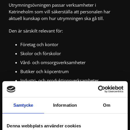
Utrymningsövningen passar verksamheter i
Katrineholm som vill säkerställa att personalen har
aktuell kunskap om hur utrymningen ska gå till.
Den är särskilt relevant för:
Företag och kontor
Skolor och förskolor
Vård- och omsorgsverksamheter
Butiker och köpcentrum
Industri- och produktionsverksamheter
Hotell, restauranger och konferensanläggningar
Fastighetsägare och bostadsrättsföreningar
Samtycke
Information
Om
Offentliga verksamheter
Verksamheter med många besökare
Arbetsplatser där personal har särskilda uppgifter
Denna webbplats använder cookies