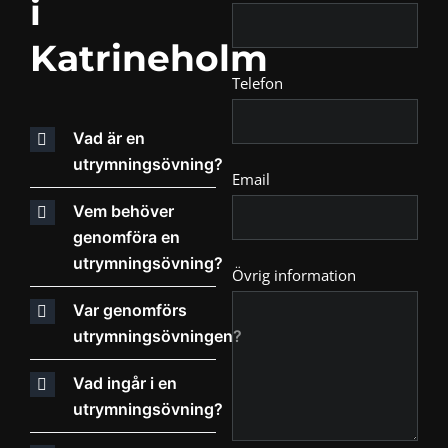
i
Katrineholm
Telefon
Vad är en
utrymningsövning?
Email
Vem behöver
genomföra en
utrymningsövning?
Övrig information
Var genomförs
utrymningsövningen?
Vad ingår i en
utrymningsövning?