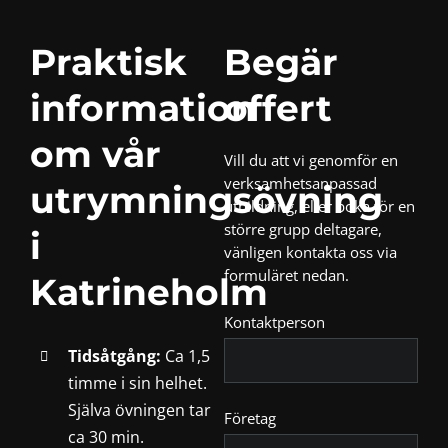
Praktisk
Begär
information
offert
om vår
Vill du att vi genomför en
verksamhetsanpassad
utrymningsövning
utbildning, eller boka för en
större grupp deltagare,
i
vänligen kontakta oss via
formuläret nedan.
Katrineholm
Kontaktperson
Tidsåtgång:
Ca 1,5
timme i sin helhet.
Själva övningen tar
Företag
ca 30 min.