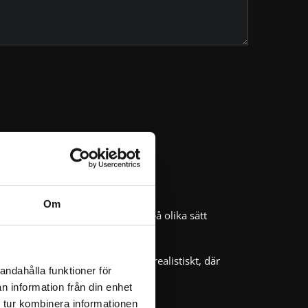
Om
fara. Övningen kan genomföras på olika sätt
all kan övningen genomföras mer realistiskt, där
andahålla funktioner för
n information från din enhet
 tur kombinera informationen
erad utrymning.