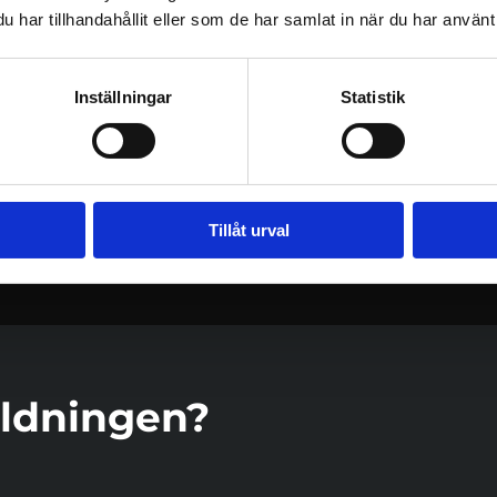
har tillhandahållit eller som de har samlat in när du har använt 
v systematiskt brandskyddsarbete
Inställningar
Statistik
tivitet, utan som en del av verksamhetens systematiska brandsky
får ni bättre kontroll på hur brandskyddet fungerar i praktiken. 
ar och planera kommande åtgärder.
gsplaner, flytta återsamlingsplats, utbilda utrymningsledare elle
Tillåt urval
ildningen?