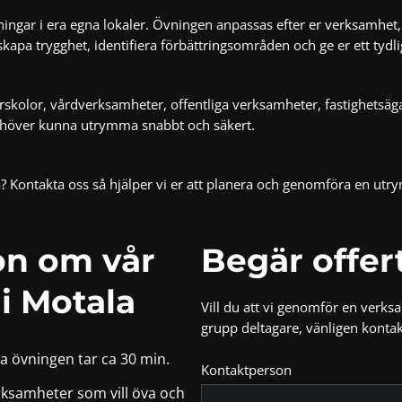
gar i era egna lokaler. Övningen anpassas efter er verksamhet, e
 skapa trygghet, identifiera förbättringsområden och ge er ett tyd
skolor, vårdverksamheter, offentliga verksamheter, fastighetsäga
behöver kunna utrymma snabbt och säkert.
ka? Kontakta oss så hjälper vi er att planera och genomföra en
utry
on om vår
Begär offer
i Motala
Vill du att vi genomför en verks
grupp deltagare, vänligen kontak
lva övningen tar ca 30 min.
Kontaktperson
rksamheter som vill öva och