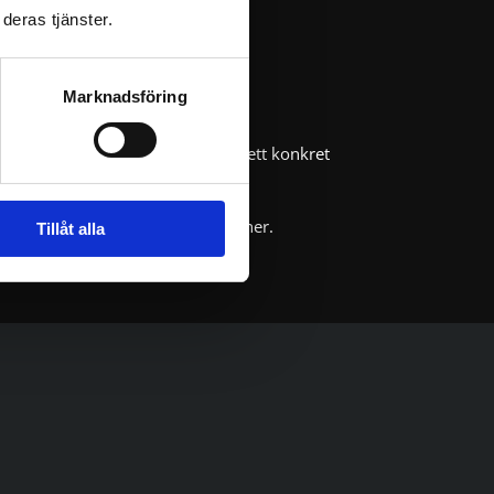
deras tjänster.
Marknadsföring
ddsarbete.
Er verksamhet i Motala får också ett konkret
r se över skyltning och larmrutiner.
Tillåt alla