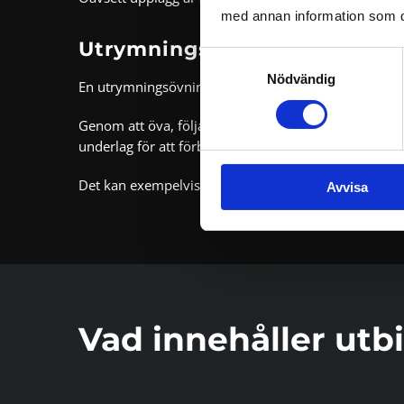
med annan information som du 
Utrymningsövning som del a
Samtyckesval
Nödvändig
En utrymningsövning bör inte ses som en enskild ak
Genom att öva, följa upp och dokumentera resultatet 
underlag för att förbättra rutiner, tydliggöra ansv
Det kan exempelvis handla om att uppdatera utrymnin
Avvisa
Vad innehåller utb