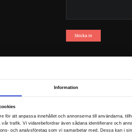
ngsövning?
Information
samheten tränar på att utrymma lokalerna vid brand eller annan 
cookies
trygghet och ge alla möjlighet att fokusera på rutinerna. I andra f
e för att anpassa innehållet och annonserna till användarna, tillh
o.
vår trafik. Vi vidarebefordrar även sådana identifierare och anna
nnons- och analysföretag som vi samarbetar med. Dessa kan i sin
erksamhetens förmåga att genomföra en säker, snabb och kontroll