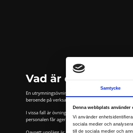
Vad är en utrymni
Samtycke
En utrymningsövning är en praktisk övning där verk
beroende på verksamhetens behov.
Denna webbplats använder 
I vissa fall är övningen förannonserad för att skapa 
Vi använder enhetsidentifierar
personalen får agera utifrån ett förutbestämt scenari
sociala medier och analysera 
till de sociala medier och a
Oavsett upplägg är syftet att testa och förbättra v