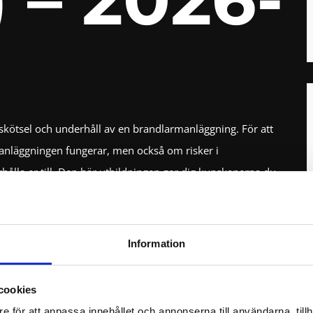
kötsel och underhåll av en brandlarmanläggning. För att
anläggningen fungerar, men också om risker i
rhålla er till. Den här utbildningen ger dig kunskaperna du
dlarm enligt SBF 110:8 Regler för brandlarm ska ha minst
 om brandlarmet kan antalet onödiga larm minskas.
Information
cookies
m, riskbedömning, hur brandlarmanläggningar är uppbyggda
e för att anpassa innehållet och annonserna till användarna, tillh