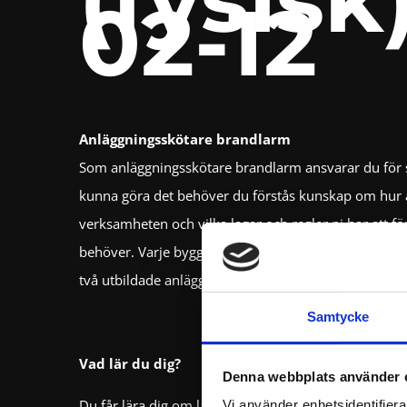
02-12
Anläggningsskötare brandlarm
Som anläggningsskötare brandlarm ansvarar du för s
kunna göra det behöver du förstås kunskap om hur 
verksamheten och vilka lagar och regler ni har att fö
behöver. Varje byggnad som har ett installerat bran
två utbildade anläggningsskötare. Med rätt kunskap
Samtycke
Vad lär du dig?
Denna webbplats använder 
Du får lära dig om lagar och regler kring brandlar
Vi använder enhetsidentifierar