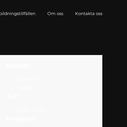
ldningstillfällen
Om oss
Kontakta oss
Datum
2026 feb 12
Expired!
Tid
08:00 - 14:00
Kostnad