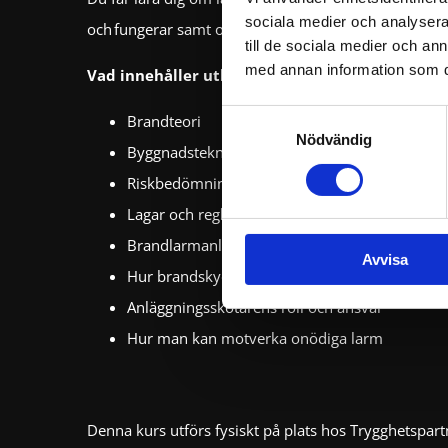
sociala medier och analysera 
och fungerar samt om skötsel och underhåll.
till de sociala medier och a
med annan information som du 
Vad innehåller utbildningen?
Samtyckesval
Brandteori
Nödvändig
Byggnadstekniskt brandskydd
Riskbedömning
Lagar och regler kring brandlarm
Brandlarmanläggningens uppbyggnad och fun
Avvisa
Hur brandskyddsarbetet brukar organiseras
Anläggningsskötarens roll och ansvar
Hur man kan motverka onödiga larm
Denna kurs utförs fysiskt på plats hos Trygghetspart