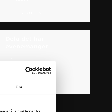
011-333 05 15
Dela det här
evenemanget
Om
andahålla funktioner för