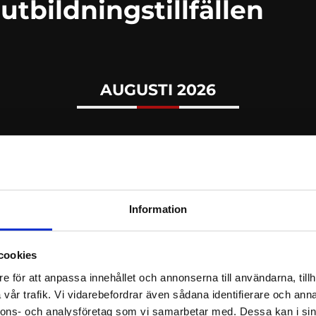
bildningstillfällen
AUGUSTI 2026
GSSKÖTARE BRANDLARM (DISTANS) – 2
s
Information
cookies
e för att anpassa innehållet och annonserna till användarna, tillh
SEPTEMBER 2026
vår trafik. Vi vidarebefordrar även sådana identifierare och anna
nnons- och analysföretag som vi samarbetar med. Dessa kan i sin