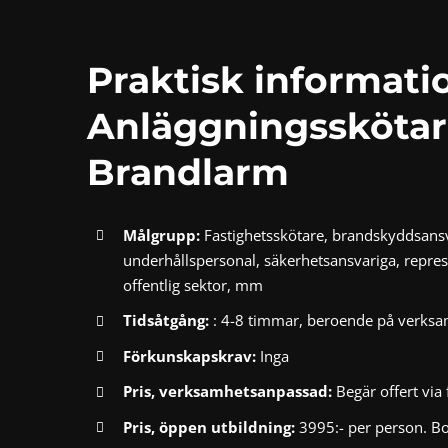
Praktisk informat
Anläggningssköta
Brandlarm
Målgrupp:
Fastighetsskötare, brandskyddsansva
underhållspersonal, säkerhetsansvariga, represe
offentlig sektor, mm
Tidsåtgång:
: 4-8 timmar, beroende på verks
Förkunskapskrav:
Inga
Pris, verksamhetsanpassad:
Begär offert via
Pris, öppen utbildning:
3995:- per person. Bo