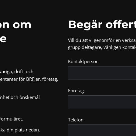
ion om
Begär offer
re
Vill du att vi genomför en verks
grupp deltagare, vänligen kontak
Kontaktperson
riga, drift- och
ntanter för BRF:er, företag,
Företag
amhet och önskemål
 formuläret.
Telefon
ka din plats nedan.