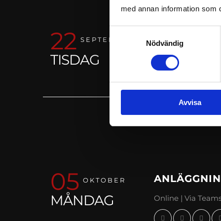
med annan information som du 
22
Samtyckesval
ANLÄGGNIN
SEPTEMBER
Nödvändig
TISDAG
Online | Via Team
Avvisa
05
ANLÄGGNIN
OKTOBER
MÅNDAG
Online | Via Team