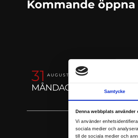
Kommande öppna ut
31
ANLÄGGNIN
AUGUSTI
MÅNDAG
Online | Via Team
Samtycke
Denna webbplats använder 
Vi använder enhetsidentifierar
sociala medier och analysera 
till de sociala medier och a