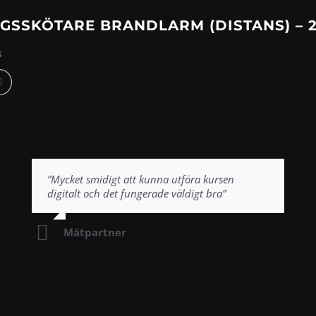
GSSKÖTARE BRANDLARM (DISTANS) – 2
s
”Mycket smidigt att kunna utföra kursen
digitalt och det fungerade väldigt bra”
Mätpartner