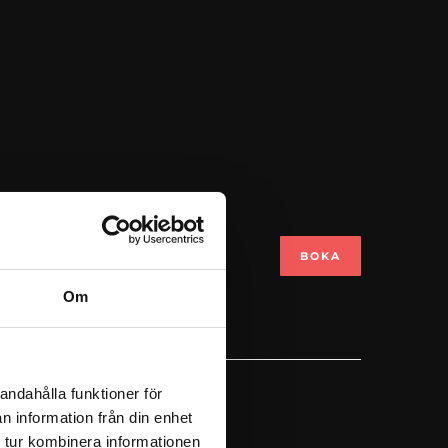
026-08-31
BOKA
Om
andahålla funktioner för
n information från din enhet
 tur kombinera informationen