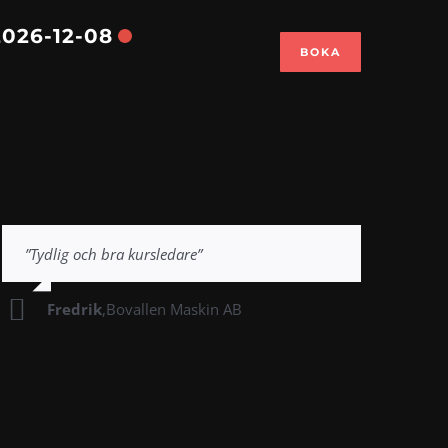
026-12-08
BOKA
”Tydlig och bra kursledare”
Fredrik
,
Bovallen Maskin AB