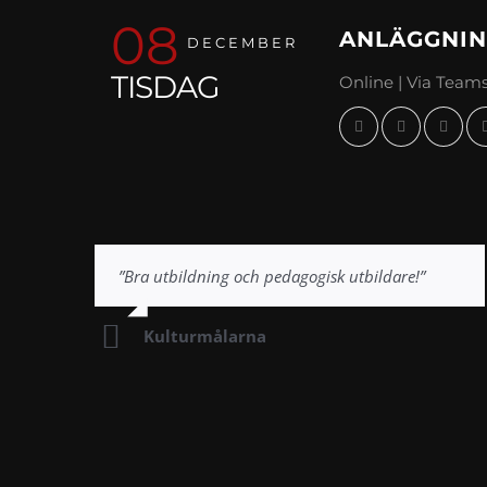
08
ANLÄGGNIN
DECEMBER
TISDAG
Online | Via Team
”Bra utbildning och pedagogisk utbildare!”
Kulturmålarna