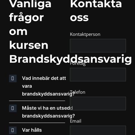
Vanliga
Kontakta
frågor
oss
om
Kontaktperson
kursen
Brandskyddsansvarig
Företag
Vad innebär det att
vara
Telefon
brandskyddsansvarig?
Måste vi ha en utsedd
brandskyddsansvarig?
Email
Var hålls