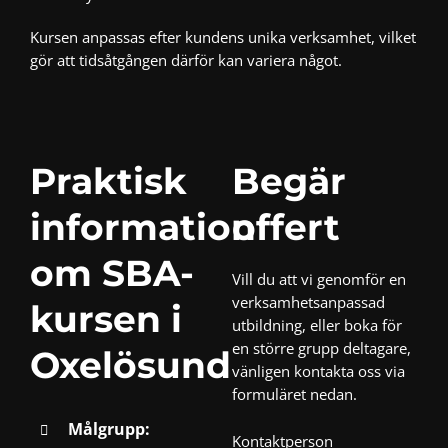
Kursen anpassas efter kundens unika verksamhet, vilket
gör att tidsåtgången därför kan variera något.
Praktisk
Begär
information
offert
om SBA-
Vill du att vi genomför en
verksamhetsanpassad
kursen i
utbildning, eller boka för
en större grupp deltagare,
Oxelösund
vänligen kontakta oss via
formuläret nedan.
Målgrupp:
Kontaktperson