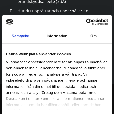
brandskyddsarbete (SBA)
Hur du upprättar och underhåller en
brandskyddsorganisation
Riskbedömning och rutiner vid brand
Samtycke
Information
Om
Dokumentation, ansvarsfördelning och
uppföljning
Samarbete med räddningstjänst
Denna webbplats använder cookies
Vi använder enhetsidentifierare för att anpassa innehållet
och annonserna till användarna, tillhandahålla funktioner
för sociala medier och analysera vår trafik. Vi
vidarebefordrar även sådana identifierare och annan
information från din enhet till de sociala medier och
annons- och analysföretag som vi samarbetar med.
Dessa kan i sin tur kombinera informationen med annan
information som du har tillhandahållit eller som de har
samlat in när du har använt deras tjänster.