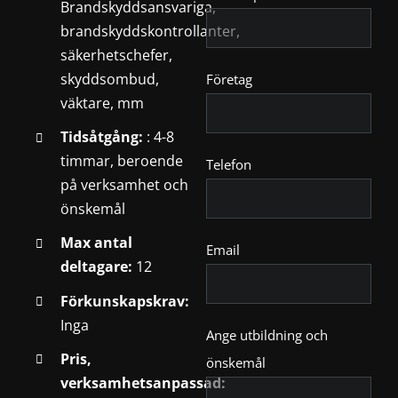
Brandskyddsansvariga,
brandskyddskontrollanter,
säkerhetschefer,
skyddsombud,
Företag
väktare, mm
Tidsåtgång:
: 4-8
timmar, beroende
Telefon
på verksamhet och
önskemål
Max antal
Email
deltagare:
12
Förkunskapskrav:
Inga
Ange utbildning och
Pris,
önskemål
verksamhetsanpassad: