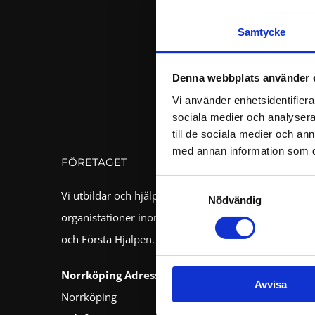
Samtycke
Denna webbplats använder 
Vi använder enhetsidentifierar
sociala medier och analysera 
till de sociala medier och a
med annan information som du 
FÖRETAGET
Samtyckesval
Vi utbildar och hjälper kommuner, företag, och
Nödvändig
organistationer inom brandsäkerhet, Heta Arbeten
och Första Hjälpen.
Norrköping
Adress:
Importgatan 44, 602 28
Avvisa
Norrköping