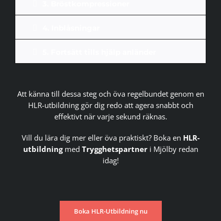
3. Bröstkompressioner
4. Inblåsningar
5. Fortsätt tills hjälp anländer
Att känna till dessa steg och öva regelbundet genom en
HLR-utbildning gör dig redo att agera snabbt och
effektivt när varje sekund räknas.
Vill du lära dig mer eller öva praktiskt? Boka en
HLR-
utbildning
med
Trygghetspartner
i Mjölby redan
idag!
Boka HLR-Utbildning nu