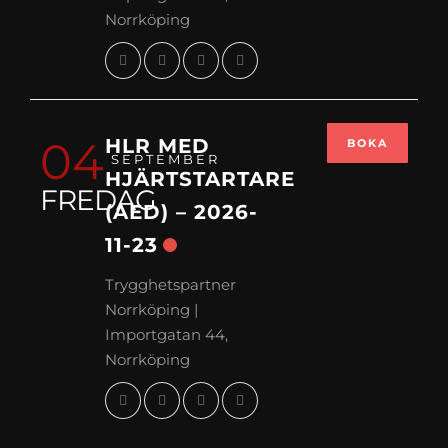
Norrköping
04
HLR MED
BOKA
SEPTEMBER
HJÄRTSTARTARE
FREDAG
(AED) – 2026-
11-23
Trygghetspartner
Norrköping |
Importgatan 44,
Norrköping