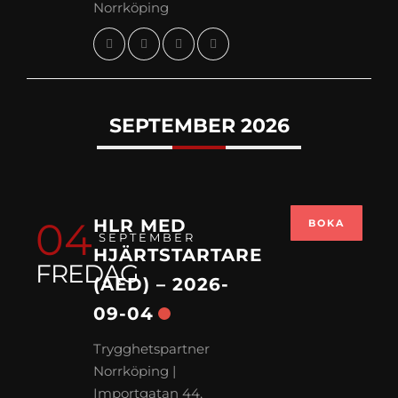
Norrköping
SEPTEMBER 2026
04
HLR MED
BOKA
SEPTEMBER
HJÄRTSTARTARE
FREDAG
(AED) – 2026-
09-04
Trygghetspartner
Norrköping |
Importgatan 44,