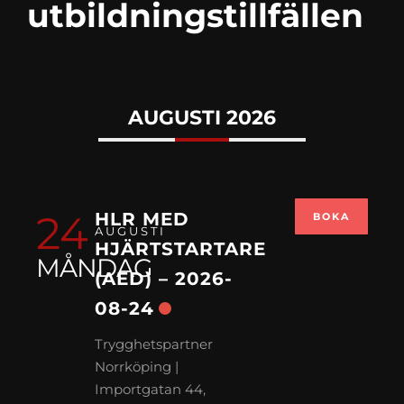
utbildningstillfällen
AUGUSTI 2026
24
HLR MED
BOKA
AUGUSTI
HJÄRTSTARTARE
MÅNDAG
(AED) – 2026-
08-24
Trygghetspartner
Norrköping |
Importgatan 44,