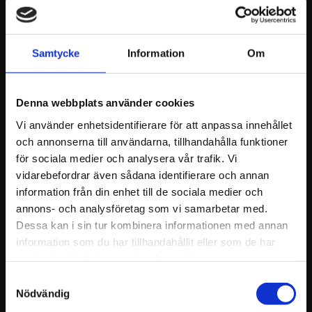
kurser för att passa just dina behov, oavsett
om det är för arbetsplatsen, föreningen eller
privat.
Samtycke
Information
Om
Modern utrustning: Vi använder den senaste
teknologin och utrustningen för realistiska
Denna webbplats använder cookies
övningar som förbereder dig på verkliga
Vi använder enhetsidentifierare för att anpassa innehållet
situationer.
och annonserna till användarna, tillhandahålla funktioner
Lokalt och flexibelt: Vi utbildar i hela Mjölby
för sociala medier och analysera vår trafik. Vi
med omnejd.
vidarebefordrar även sådana identifierare och annan
information från din enhet till de sociala medier och
Praktik i fokus: Deltagarna tränar verkliga
annons- och analysföretag som vi samarbetar med.
scenarier, kompressioner/inblåsningar och
Dessa kan i sin tur kombinera informationen med annan
AED-användning
information som du har tillhandahållit eller som de har
samlat in när du har använt deras tjänster.
Tydlig struktur & material: Checklista,
Samtyckesval
larmkedja, tydliga steg och efterföljande
Nödvändig
stödmaterial.