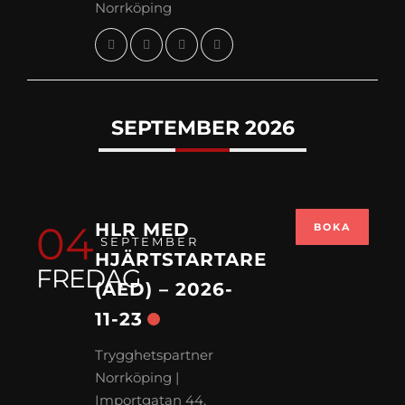
Norrköping
SEPTEMBER 2026
04
HLR MED
BOKA
SEPTEMBER
HJÄRTSTARTARE
FREDAG
(AED) – 2026-
11-23
Trygghetspartner
Norrköping |
Importgatan 44,