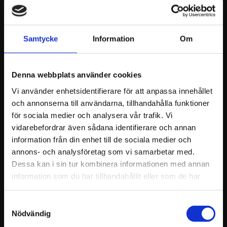
kurser för att passa just dina behov, oavsett
om det är för arbetsplatsen, föreningen eller
privat.
Samtycke
Information
Om
Modern utrustning: Vi använder den senaste
teknologin och utrustningen för realistiska
Denna webbplats använder cookies
övningar som förbereder dig på verkliga
Vi använder enhetsidentifierare för att anpassa innehållet
situationer.
och annonserna till användarna, tillhandahålla funktioner
Lokalt och flexibelt: Vi utbildar i hela Motala
för sociala medier och analysera vår trafik. Vi
med omnejd.
vidarebefordrar även sådana identifierare och annan
information från din enhet till de sociala medier och
Praktik i fokus: Deltagarna tränar verkliga
annons- och analysföretag som vi samarbetar med.
scenarier, kompressioner/inblåsningar och
Dessa kan i sin tur kombinera informationen med annan
AED-användning
information som du har tillhandahållit eller som de har
samlat in när du har använt deras tjänster.
Tydlig struktur & material: Checklista,
Samtyckesval
larmkedja, tydliga steg och efterföljande
Nödvändig
stödmaterial.