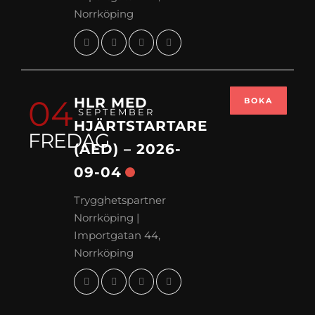
Norrköping
04
HLR MED
BOKA
SEPTEMBER
HJÄRTSTARTARE
FREDAG
(AED) – 2026-
09-04
Trygghetspartner
Norrköping |
Importgatan 44,
Norrköping