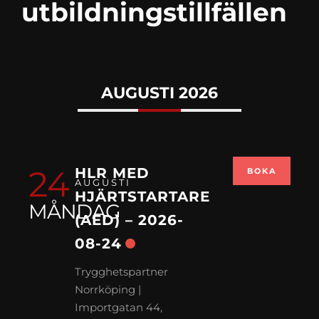
utbildningstillfällen
AUGUSTI 2026
24
HLR MED
BOKA
AUGUSTI
HJÄRTSTARTARE
MÅNDAG
(AED) – 2026-
08-24
Trygghetspartner
Norrköping |
Importgatan 44,